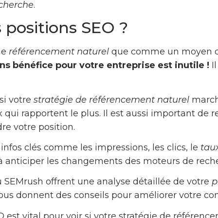
echerche
.
s positions SEO ?
le
référencement naturel
que comme un moyen de b
s bénéfice pour votre entreprise est inutile !
Il
si votre
stratégie de référencement naturel
marche
x qui rapportent le plus. Il est aussi important de 
e votre position.
nfos clés comme les impressions, les clics, le
taux
à anticiper les changements des moteurs de rech
 SEMrush offrent une analyse détaillée de votre
p
vous donnent des conseils pour améliorer votre co
EO est vital pour voir si votre stratégie de référen