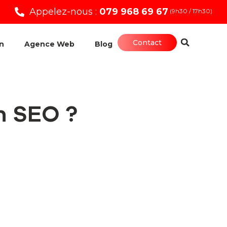
Appelez-nous :
079 968 69 67
(9h30 / 17h30)
Contact
n
Agence Web
Blog
n SEO ?